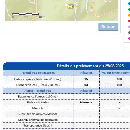
0
0.3
0.6km
Détails du prélèvement du 25/08/2025
Paramètres obligatoires
Résultat
Valeur limite bon/
Entérocoques intestinaux (/100mL)
15
100
Escherichia coli (E.coli) (/100mL)
93
100
Autres Paramètres
Résultat
Bactéries coliformes (/100mL)
-
Huiles minérales
Absence
-
Phénols
-
Subst. tensio-actives /Mousse
-
Chang. anormal de coloration
-
Transparence Secchi
-