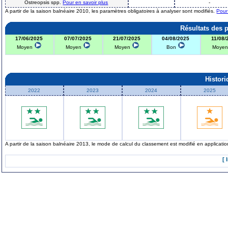
Ostreopsis spp.
Pour en savoir plus
-
A partir de la saison balnéaire 2010, les paramètres obligatoires à analyser sont modifiés.
Pour
Résultats des 
17/06/2025
07/07/2025
21/07/2025
04/08/2025
11/08/
Moyen
Moyen
Moyen
Bon
Moye
Histor
2022
2023
2024
2025
A partir de la saison balnéaire 2013, le mode de calcul du classement est modifié en applicat
[ 