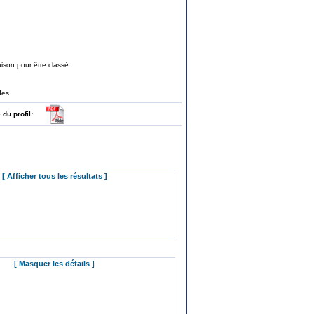
ison pour être classé
des
e du profil:
[ Afficher tous les résultats ]
[ Masquer les détails ]