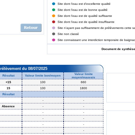
Site dont l'eau est d'excellente qualité
Site dont l'eau est de bonne qualité
Site dont l'eau est de qualité suffisante
Site dont l'eau est de qualité insuffisante
Site n'ayant pas suffisamment de prélèvements cette sa
Site non classé
Site connaissant une interdiction temporaire de baigna
Document de synthès
prélèvement du 08/07/2025
Valeur limite
Résultat
Valeur limite bon/moyen
moyen/mauvais
<15
100
660
15
100
1800
Résultat
-
-
Absence
-
-
-
-
-
-
-
-
-
-