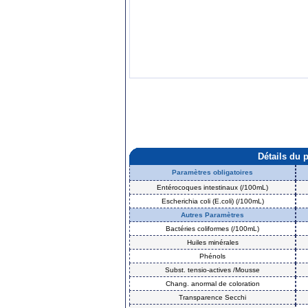
Détails du 
Paramètres obligatoires
Entérocoques intestinaux (/100mL)
Escherichia coli (E.coli) (/100mL)
Autres Paramètres
Bactéries coliformes (/100mL)
Huiles minérales
Phénols
Subst. tensio-actives /Mousse
Chang. anormal de coloration
Transparence Secchi