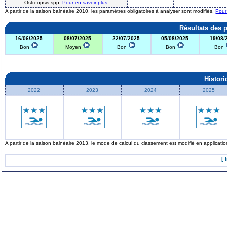
Ostreopsis spp.
Pour en savoir plus
-
A partir de la saison balnéaire 2010, les paramètres obligatoires à analyser sont modifiés.
Pour
Résultats des 
16/06/2025
08/07/2025
22/07/2025
05/08/2025
19/08/
Bon
Moyen
Bon
Bon
Bon
Histor
2022
2023
2024
2025
A partir de la saison balnéaire 2013, le mode de calcul du classement est modifié en applicat
[ 