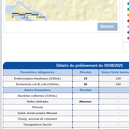
0
0.3
0.6km
Détails du prélèvement du 05/08/2025
Paramètres obligatoires
Résultat
Valeur limite bon/
Entérocoques intestinaux (/100mL)
15
100
Escherichia coli (E.coli) (/100mL)
30
100
Autres Paramètres
Résultat
Bactéries coliformes (/100mL)
-
Huiles minérales
Absence
-
Phénols
-
Subst. tensio-actives /Mousse
-
Chang. anormal de coloration
-
Transparence Secchi
-