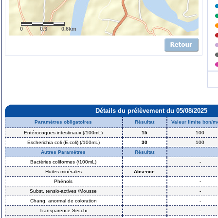
0
0.3
0.6km
Détails du prélèvement du 05/08/2025
Paramètres obligatoires
Résultat
Valeur limite bon/
Entérocoques intestinaux (/100mL)
15
100
Escherichia coli (E.coli) (/100mL)
30
100
Autres Paramètres
Résultat
Bactéries coliformes (/100mL)
-
Huiles minérales
Absence
-
Phénols
-
Subst. tensio-actives /Mousse
-
Chang. anormal de coloration
-
Transparence Secchi
-