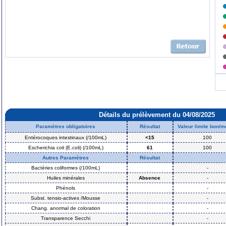
Détails du prélèvement du 04/08/2025
Paramètres obligatoires
Résultat
Valeur limite bon/
Entérocoques intestinaux (/100mL)
<15
100
Escherichia coli (E.coli) (/100mL)
61
100
Autres Paramètres
Résultat
Bactéries coliformes (/100mL)
-
Huiles minérales
Absence
-
Phénols
-
Subst. tensio-actives /Mousse
-
Chang. anormal de coloration
-
Transparence Secchi
-