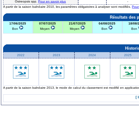
Ostreopsis spp.
Pour en savoir plus
-
A partir de la saison balnéaire 2010, les paramètres obligatoires à analyser sont modifiés.
Pour
Résultats des 
17/06/2025
07/07/2025
21/07/2025
04/08/2025
18/08/
Bon
Moyen
Moyen
Bon
Bon
Histor
2022
2023
2024
2025
A partir de la saison balnéaire 2013, le mode de calcul du classement est modifié en applicat
[ 