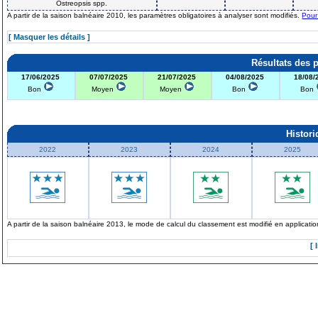
Ostreopsis spp.
A partir de la saison balnéaire 2010, les paramètres obligatoires à analyser sont modifiés.
Pour
[ Masquer les détails ]
Résultats des 
17/06/2025
07/07/2025
21/07/2025
04/08/2025
18/08/
Bon
Moyen
Moyen
Bon
Bon
Histor
2022
2023
2024
2025
A partir de la saison balnéaire 2013, le mode de calcul du classement est modifié en applicat
[ 