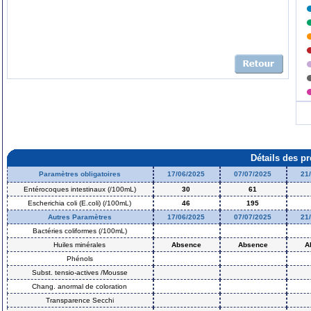
Détails des p
Paramètres obligatoires
17/06/2025
07/07/2025
21
Entérocoques intestinaux (/100mL)
30
61
Escherichia coli (E.coli) (/100mL)
46
195
Autres Paramètres
17/06/2025
07/07/2025
21
Bactéries coliformes (/100mL)
Huiles minérales
Absence
Absence
A
Phénols
Subst. tensio-actives /Mousse
Chang. anormal de coloration
Transparence Secchi