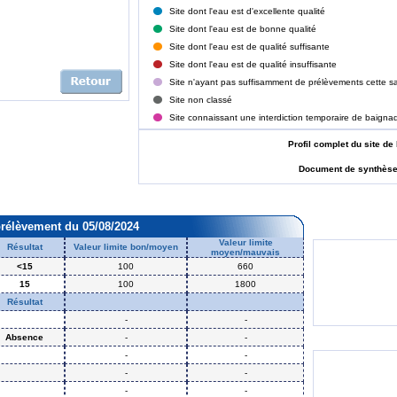
Site dont l'eau est d'excellente qualité
Site dont l'eau est de bonne qualité
Site dont l'eau est de qualité suffisante
Site dont l'eau est de qualité insuffisante
Site n'ayant pas suffisamment de prélèvements cette sa
Site non classé
Site connaissant une interdiction temporaire de baigna
Profil complet du site
Document de synthès
prélèvement du 05/08/2024
Valeur limite
Résultat
Valeur limite bon/moyen
moyen/mauvais
<15
100
660
15
100
1800
Résultat
-
-
Absence
-
-
-
-
-
-
-
-