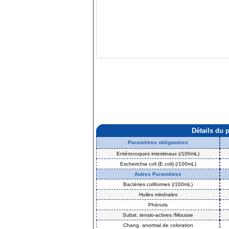
Détails du 
Paramètres obligatoires
Entérocoques intestinaux (/100mL)
Escherichia coli (E.coli) (/100mL)
Autres Paramètres
Bactéries coliformes (/100mL)
Huiles minérales
Phénols
Subst. tensio-actives /Mousse
Chang. anormal de coloration