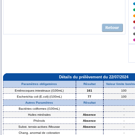
Détails du prélèvement du 22/07/2024
Paramètres obligatoires
Résultat
Valeur limite bon/
Entérocoques intestinaux (/100mL)
161
100
Escherichia coli (E.coli) (/100mL)
77
100
Autres Paramètres
Résultat
Bactéries coliformes (/100mL)
-
Huiles minérales
Absence
-
Phénols
Absence
-
Subst. tensio-actives /Mousse
Absence
-
Chang. anormal de coloration
-