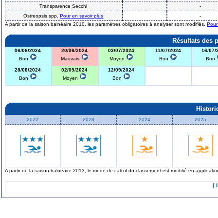
Transparence Secchi
-
Ostreopsis spp.
Pour en savoir plus
-
A partir de la saison balnéaire 2010, les paramètres obligatoires à analyser sont modifiés.
Pour
Résultats des 
06/06/2024
20/06/2024
03/07/2024
11/07/2024
16/07/
Bon
Mauvais
Moyen
Bon
Bon
28/08/2024
02/09/2024
12/09/2024
Bon
Moyen
Bon
Histor
2022
2023
2024
2025
A partir de la saison balnéaire 2013, le mode de calcul du classement est modifié en applicat
[ 