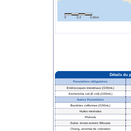
0
0.3
0.6km
Détails du 
Paramètres obligatoires
Entérocoques intestinaux (/100mL)
Escherichia coli (E.coli) (/100mL)
Autres Paramètres
Bactéries coliformes (/100mL)
Huiles minérales
Phénols
Subst. tensio-actives /Mousse
Chang. anormal de coloration