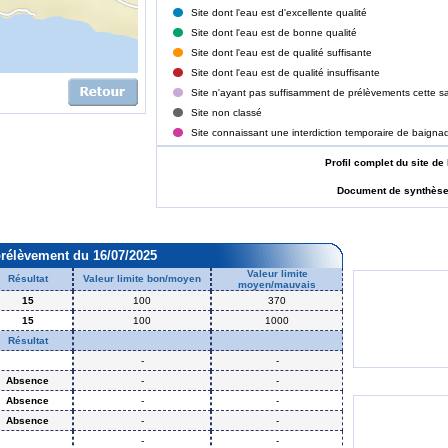
Site dont l'eau est d'excellente qualité
Site dont l'eau est de bonne qualité
Site dont l'eau est de qualité suffisante
Site dont l'eau est de qualité insuffisante
Site n'ayant pas suffisamment de prélèvements cette sa
Site non classé
Site connaissant une interdiction temporaire de baigna
Profil complet du site
Document de synthès
prélèvement du 16/07/2025
Valeur limite
Résultat
Valeur limite bon/moyen
moyen/mauvais
15
100
370
15
100
1000
Résultat
-
-
Absence
-
-
Absence
-
-
Absence
-
-
-
-