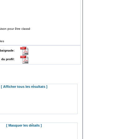
ison pour être classé
des
 de baignade:
e du profil:
[ Afficher tous les résultats ]
[ Masquer les détails ]