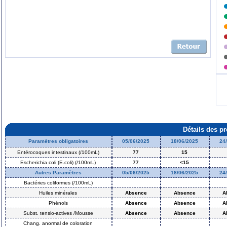
Détails des p
Paramètres obligatoires
05/06/2025
18/06/2025
24
Entérocoques intestinaux (/100mL)
77
15
Escherichia coli (E.coli) (/100mL)
77
<15
Autres Paramètres
05/06/2025
18/06/2025
24
Bactéries coliformes (/100mL)
Huiles minérales
Absence
Absence
A
Phénols
Absence
Absence
A
Subst. tensio-actives /Mousse
Absence
Absence
A
Chang. anormal de coloration