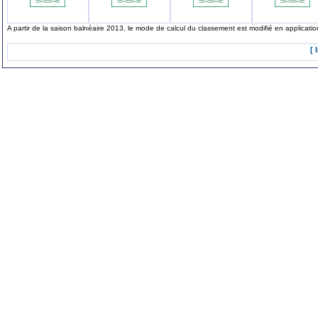
A partir de la saison balnéaire 2013, le mode de calcul du classement est modifié en applicat
[ 