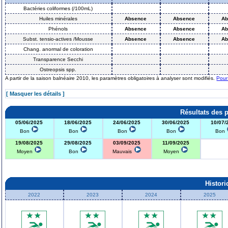
Bactéries coliformes (/100mL)
Huiles minérales
Absence
Absence
Ab
Phénols
Absence
Absence
Ab
Subst. tensio-actives /Mousse
Absence
Absence
Ab
Chang. anormal de coloration
Transparence Secchi
Ostreopsis spp.
A partir de la saison balnéaire 2010, les paramètres obligatoires à analyser sont modifiés.
Pour
[ Masquer les détails ]
Résultats des 
05/06/2025
18/06/2025
24/06/2025
30/06/2025
10/07/
Bon
Bon
Bon
Bon
Bon
19/08/2025
29/08/2025
03/09/2025
11/09/2025
Moyen
Bon
Mauvais
Moyen
Histor
2022
2023
2024
2025