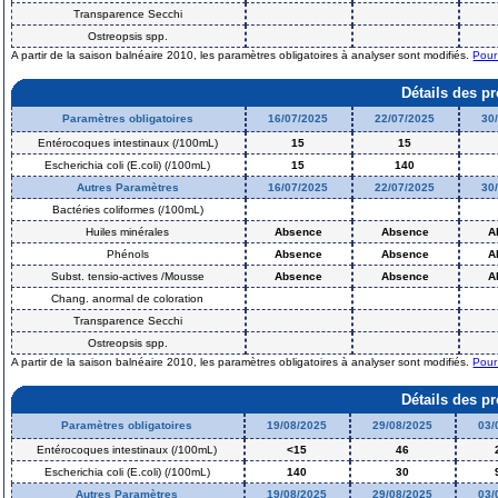
Transparence Secchi
Ostreopsis spp.
A partir de la saison balnéaire 2010, les paramètres obligatoires à analyser sont modifiés.
Pour
Détails des p
Paramètres obligatoires
16/07/2025
22/07/2025
30
Entérocoques intestinaux (/100mL)
15
15
Escherichia coli (E.coli) (/100mL)
15
140
Autres Paramètres
16/07/2025
22/07/2025
30
Bactéries coliformes (/100mL)
Huiles minérales
Absence
Absence
A
Phénols
Absence
Absence
A
Subst. tensio-actives /Mousse
Absence
Absence
A
Chang. anormal de coloration
Transparence Secchi
Ostreopsis spp.
A partir de la saison balnéaire 2010, les paramètres obligatoires à analyser sont modifiés.
Pour
Détails des p
Paramètres obligatoires
19/08/2025
29/08/2025
03/
Entérocoques intestinaux (/100mL)
<15
46
Escherichia coli (E.coli) (/100mL)
140
30
Autres Paramètres
19/08/2025
29/08/2025
03/