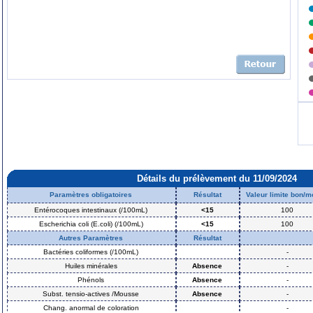
Détails du prélèvement du 11/09/2024
Paramètres obligatoires
Résultat
Valeur limite bon/
Entérocoques intestinaux (/100mL)
<15
100
Escherichia coli (E.coli) (/100mL)
<15
100
Autres Paramètres
Résultat
Bactéries coliformes (/100mL)
-
Huiles minérales
Absence
-
Phénols
Absence
-
Subst. tensio-actives /Mousse
Absence
-
Chang. anormal de coloration
-