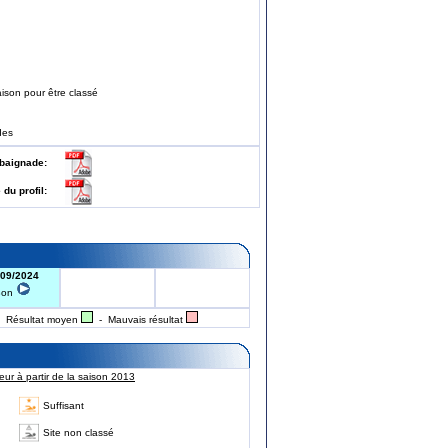
ison pour être classé
des
 de baignade:
e du profil:
/09/2024
Bon
 Résultat moyen
- Mauvais résultat
ur à partir de la saison 2013
Suffisant
Site non classé