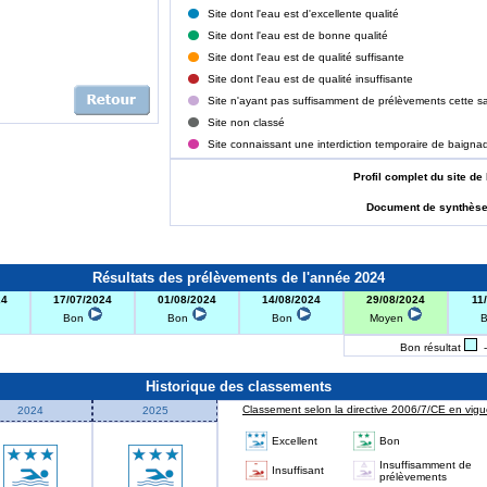
Site dont l'eau est d'excellente qualité
Site dont l'eau est de bonne qualité
Site dont l'eau est de qualité suffisante
Site dont l'eau est de qualité insuffisante
Site n'ayant pas suffisamment de prélèvements cette sa
Site non classé
Site connaissant une interdiction temporaire de baigna
Profil complet du site
Document de synthès
Résultats des prélèvements de l'année 2024
24
17/07/2024
01/08/2024
14/08/2024
29/08/2024
11
Bon
Bon
Bon
Moyen
Bon résultat
-
Historique des classements
Classement selon la directive 2006/7/CE en vigue
2024
2025
Excellent
Bon
Insuffisamment de
Insuffisant
prélèvements