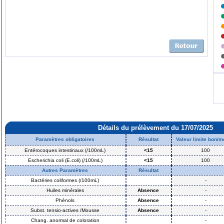
Détails du prélèvement du 17/07/2025
Paramètres obligatoires
Résultat
Valeur limite bon/
Entérocoques intestinaux (/100mL)
<15
100
Escherichia coli (E.coli) (/100mL)
<15
100
Autres Paramètres
Résultat
Bactéries coliformes (/100mL)
-
Huiles minérales
Absence
-
Phénols
Absence
-
Subst. tensio-actives /Mousse
Absence
-
Chang. anormal de coloration
-