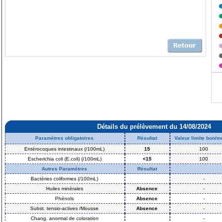
Détails du prélèvement du 14/08/2024
Paramètres obligatoires
Résultat
Valeur limite bon/
Entérocoques intestinaux (/100mL)
15
100
Escherichia coli (E.coli) (/100mL)
<15
100
Autres Paramètres
Résultat
Bactéries coliformes (/100mL)
-
Huiles minérales
Absence
-
Phénols
Absence
-
Subst. tensio-actives /Mousse
Absence
-
Chang. anormal de coloration
-