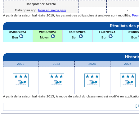
Transparence Secchi
-
Ostreopsis spp.
Pour en savoir plus
-
A partir de la saison balnéaire 2010, les paramètres obligatoires à analyser sont modifiés.
Pour
Résultats des 
05/06/2024
20/06/2024
04/07/2024
17/07/2024
01/08/
Bon
Moyen
Bon
Bon
Bon
Histor
2022
2023
2024
2025
A partir de la saison balnéaire 2013, le mode de calcul du classement est modifié en applicat
[ 