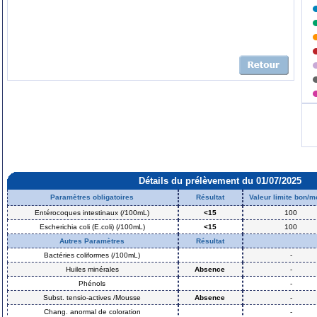
Détails du prélèvement du 01/07/2025
Paramètres obligatoires
Résultat
Valeur limite bon/
Entérocoques intestinaux (/100mL)
<15
100
Escherichia coli (E.coli) (/100mL)
<15
100
Autres Paramètres
Résultat
Bactéries coliformes (/100mL)
-
Huiles minérales
Absence
-
Phénols
-
Subst. tensio-actives /Mousse
Absence
-
Chang. anormal de coloration
-