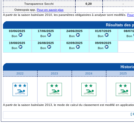
Transparence Secchi
0,20
-
Ostreopsis spp.
Pour en savoir plus
-
A partir de la saison balnéaire 2010, les paramètres obligatoires à analyser sont modifiés.
Pour
Résultats des 
03/06/2025
17/06/2025
24/06/2025
01/07/2025
08/07/
Bon
Bon
Bon
Bon
Bon
19/08/2025
26/08/2025
02/09/2025
09/09/2025
Bon
Bon
Bon
Bon
Histor
2022
2023
2024
2025
A partir de la saison balnéaire 2013, le mode de calcul du classement est modifié en applicat
[ 