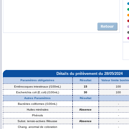
Détails du prélèvement du 28/05/2024
Paramètres obligatoires
Résultat
Valeur limite bon/
Entérocoques intestinaux (/100mL)
15
100
Escherichia coli (E.coli) (/100mL)
30
100
Autres Paramètres
Résultat
Bactéries coliformes (/100mL)
-
Huiles minérales
Absence
-
Phénols
-
Subst. tensio-actives /Mousse
Absence
-
Chang. anormal de coloration
-