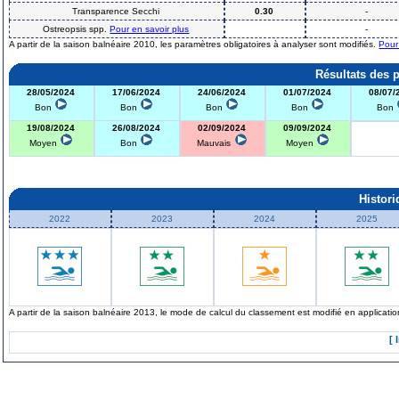
Transparence Secchi
0.30
-
Ostreopsis spp.
Pour en savoir plus
-
A partir de la saison balnéaire 2010, les paramètres obligatoires à analyser sont modifiés.
Pour
Résultats des 
28/05/2024
17/06/2024
24/06/2024
01/07/2024
08/07/
Bon
Bon
Bon
Bon
Bon
19/08/2024
26/08/2024
02/09/2024
09/09/2024
Moyen
Bon
Mauvais
Moyen
Histor
2022
2023
2024
2025
A partir de la saison balnéaire 2013, le mode de calcul du classement est modifié en applicat
[ 