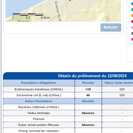
0
0.3
0.6km
Détails du prélèvement du 12/08/2024
Paramètres obligatoires
Résultat
Valeur limite bon/
Entérocoques intestinaux (/100mL)
<15
100
Escherichia coli (E.coli) (/100mL)
46
100
Autres Paramètres
Résultat
Bactéries coliformes (/100mL)
-
Huiles minérales
Absence
-
Phénols
-
Subst. tensio-actives /Mousse
Absence
-
Chang. anormal de coloration
-