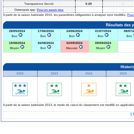
Transparence Secchi
0.20
-
Ostreopsis spp.
Pour en savoir plus
-
A partir de la saison balnéaire 2010, les paramètres obligatoires à analyser sont modifiés.
Pour
Résultats des 
28/05/2024
17/06/2024
24/06/2024
01/07/2024
08/07/
Bon
Bon
Bon
Bon
Bon
19/08/2024
26/08/2024
02/09/2024
09/09/2024
Moyen
Bon
Mauvais
Moyen
Histor
2022
2023
2024
2025
A partir de la saison balnéaire 2013, le mode de calcul du classement est modifié en applicat
[ 