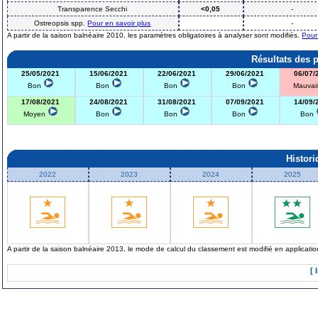
Transparence Secchi
<0,05
-
Ostreopsis spp.
Pour en savoir plus
-
A partir de la saison balnéaire 2010, les paramètres obligatoires à analyser sont modifiés.
Pour
Résultats des 
25/05/2021
15/06/2021
22/06/2021
29/06/2021
06/07/
Bon
Bon
Bon
Bon
Mauva
17/08/2021
24/08/2021
31/08/2021
07/09/2021
14/09/
Moyen
Bon
Bon
Bon
Bon
Histor
2022
2023
2024
2025
A partir de la saison balnéaire 2013, le mode de calcul du classement est modifié en applicat
[ 