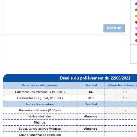
Détails du prélèvement du 22/06/2021
Paramètres obligatoires
Résultat
Valeur limite bon/
Entérocoques intestinaux (/100mL)
94
100
Escherichia coli (E.coli) (/100mL)
<15
100
Autres Paramètres
Résultat
Bactéries coliformes (/100mL)
-
Huiles minérales
Absence
-
Phénols
-
Subst. tensio-actives /Mousse
Absence
-
Chang. anormal de coloration
-