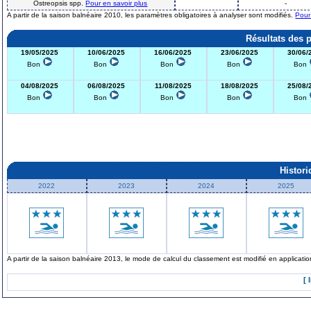
Ostreopsis spp.
Pour en savoir plus
-
A partir de la saison balnéaire 2010, les paramètres obligatoires à analyser sont modifiés.
Pour
Résultats des 
19/05/2025
10/06/2025
16/06/2025
23/06/2025
30/06/
Bon
Bon
Bon
Bon
Bon
04/08/2025
06/08/2025
11/08/2025
18/08/2025
25/08/
Bon
Bon
Bon
Bon
Bon
Histor
2022
2023
2024
2025
A partir de la saison balnéaire 2013, le mode de calcul du classement est modifié en applicat
[ 