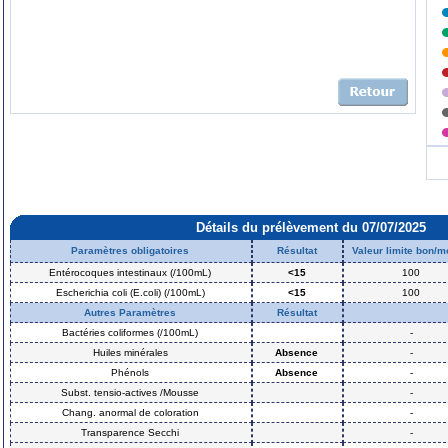
Détails du prélèvement du 07/07/2025
Paramètres obligatoires
Résultat
Valeur limite bon/
Entérocoques intestinaux (/100mL)
<15
100
Escherichia coli (E.coli) (/100mL)
<15
100
Autres Paramètres
Résultat
Bactéries coliformes (/100mL)
-
Huiles minérales
Absence
-
Phénols
Absence
-
Subst. tensio-actives /Mousse
-
Chang. anormal de coloration
-
Transparence Secchi
-