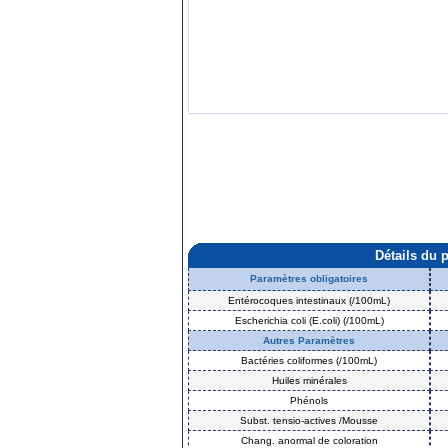
Détails du 
Paramètres obligatoires
Entérocoques intestinaux (/100mL)
Escherichia coli (E.coli) (/100mL)
Autres Paramètres
Bactéries coliformes (/100mL)
Huiles minérales
Phénols
Subst. tensio-actives /Mousse
Chang. anormal de coloration