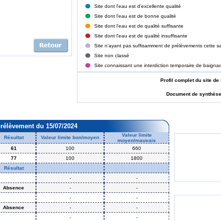
Site dont l'eau est d'excellente qualité
Site dont l'eau est de bonne qualité
Site dont l'eau est de qualité suffisante
Site dont l'eau est de qualité insuffisante
Site n'ayant pas suffisamment de prélèvements cette sa
Site non classé
Site connaissant une interdiction temporaire de baigna
Profil complet du site
Document de synthès
prélèvement du 15/07/2024
Valeur limite
Résultat
Valeur limite bon/moyen
moyen/mauvais
61
100
660
77
100
1800
Résultat
-
-
Absence
-
-
-
-
Absence
-
-
-
-