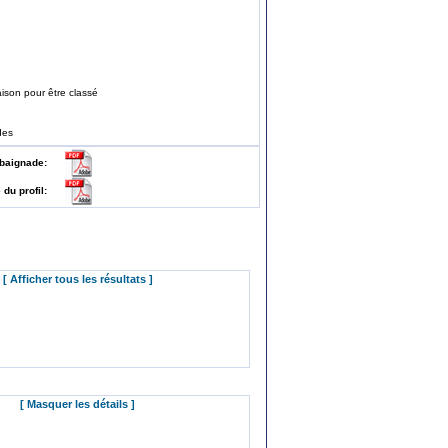
ison pour être classé
des
 de baignade:
e du profil:
[ Afficher tous les résultats ]
[ Masquer les détails ]