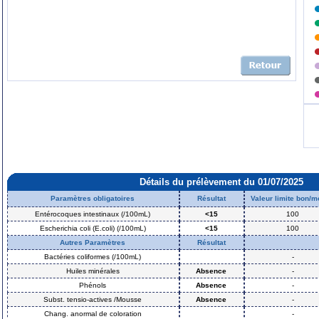
Détails du prélèvement du 01/07/2025
Paramètres obligatoires
Résultat
Valeur limite bon/
Entérocoques intestinaux (/100mL)
<15
100
Escherichia coli (E.coli) (/100mL)
<15
100
Autres Paramètres
Résultat
Bactéries coliformes (/100mL)
-
Huiles minérales
Absence
-
Phénols
Absence
-
Subst. tensio-actives /Mousse
Absence
-
Chang. anormal de coloration
-