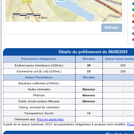
0
0.3
0.6km
Détails du prélèvement du 08/08/2024
Paramètres obligatoires
Résultat
Valeur limite bon/
Entérocoques intestinaux (/100mL)
30
100
Escherichia coli (E.coli) (/100mL)
15
100
Autres Paramètres
Résultat
Bactéries coliformes (/100mL)
-
Huiles minérales
Absence
-
Phénols
Absence
-
Subst. tensio-actives /Mousse
Absence
-
Chang. anormal de coloration
-
Transparence Secchi
>1
-
Ostreopsis spp.
Pour en savoir plus
-
A partir de la saison balnéaire 2010, les paramètres obligatoires à analyser sont modifiés.
Pour