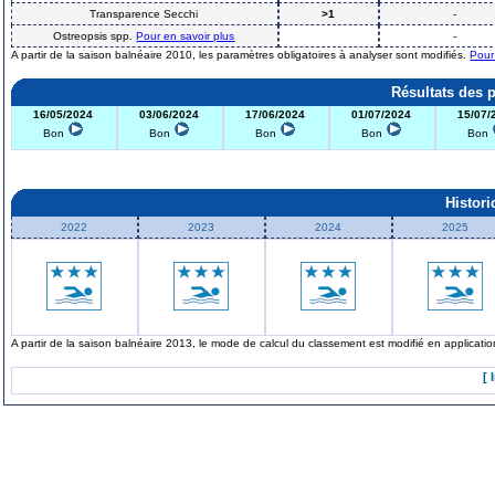
Transparence Secchi
>1
-
Ostreopsis spp.
Pour en savoir plus
-
A partir de la saison balnéaire 2010, les paramètres obligatoires à analyser sont modifiés.
Pour
Résultats des 
16/05/2024
03/06/2024
17/06/2024
01/07/2024
15/07/
Bon
Bon
Bon
Bon
Bon
Histor
2022
2023
2024
2025
A partir de la saison balnéaire 2013, le mode de calcul du classement est modifié en applicat
[ 