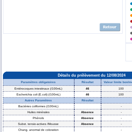
Détails du prélèvement du 12/08/2024
Paramètres obligatoires
Résultat
Valeur limite bon/
Entérocoques intestinaux (/100mL)
46
100
Escherichia coli (E.coli) (/100mL)
46
100
Autres Paramètres
Résultat
Bactéries coliformes (/100mL)
-
Huiles minérales
Absence
-
Phénols
Absence
-
Subst. tensio-actives /Mousse
Absence
-
Chang. anormal de coloration
-