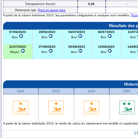
Transparence Secchi
0,20
-
Ostreopsis spp.
Pour en savoir plus
-
A partir de la saison balnéaire 2010, les paramètres obligatoires à analyser sont modifiés.
Pour
Résultats des 
07/06/2023
28/06/2023
04/07/2023
06/07/2023
11/07/
Bon
Bon
Bon
Bon
Bon
31/07/2023
07/08/2023
09/08/2023
10/08/2023
14/08/
Moyen
Bon
Bon
Bon
Bon
Histor
2022
2023
2024
2025
A partir de la saison balnéaire 2013, le mode de calcul du classement est modifié en applicat
[ 