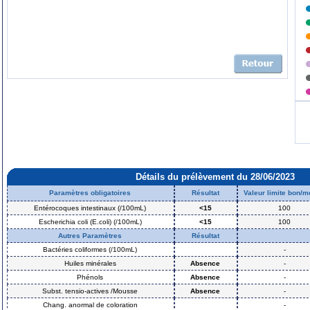
Détails du prélèvement du 28/06/2023
Paramètres obligatoires
Résultat
Valeur limite bon/
Entérocoques intestinaux (/100mL)
<15
100
Escherichia coli (E.coli) (/100mL)
<15
100
Autres Paramètres
Résultat
Bactéries coliformes (/100mL)
-
Huiles minérales
Absence
-
Phénols
Absence
-
Subst. tensio-actives /Mousse
Absence
-
Chang. anormal de coloration
-