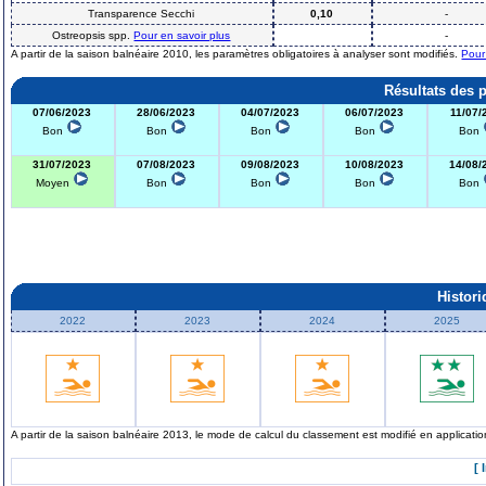
Transparence Secchi
0,10
-
Ostreopsis spp.
Pour en savoir plus
-
A partir de la saison balnéaire 2010, les paramètres obligatoires à analyser sont modifiés.
Pour
Résultats des 
07/06/2023
28/06/2023
04/07/2023
06/07/2023
11/07/
Bon
Bon
Bon
Bon
Bon
31/07/2023
07/08/2023
09/08/2023
10/08/2023
14/08/
Moyen
Bon
Bon
Bon
Bon
Histor
2022
2023
2024
2025
A partir de la saison balnéaire 2013, le mode de calcul du classement est modifié en applicat
[ 