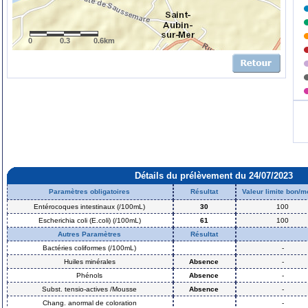
0
0.3
0.6km
Détails du prélèvement du 24/07/2023
Paramètres obligatoires
Résultat
Valeur limite bon/
Entérocoques intestinaux (/100mL)
30
100
Escherichia coli (E.coli) (/100mL)
61
100
Autres Paramètres
Résultat
Bactéries coliformes (/100mL)
-
Huiles minérales
Absence
-
Phénols
Absence
-
Subst. tensio-actives /Mousse
Absence
-
Chang. anormal de coloration
-