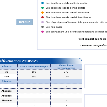
Site dont l'eau est d'excellente qualité
Site dont l'eau est de bonne qualité
Site dont l'eau est de qualité suffisante
Site dont l'eau est de qualité insuffisante
Site n'ayant pas suffisamment de prélèvements cette sa
Site non classé
Site connaissant une interdiction temporaire de baigna
Profil complet du site
Document de synthès
prélèvement du 29/08/2023
Valeur limite
Résultat
Valeur limite bon/moyen
moyen/mauvais
30
100
370
<15
100
1000
Résultat
-
-
Absence
-
-
Absence
-
-
Absence
-
-
-
-