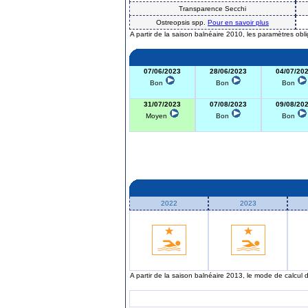
Transparence Secchi
Ostreopsis spp.
Pour en savoir plus
A partir de la saison balnéaire 2010, les paramètres obl
07/06/2023
28/06/2023
04/07/20
Bon
Bon
Bon
31/07/2023
07/08/2023
09/08/20
Moyen
Bon
Bon
2022
2023
A partir de la saison balnéaire 2013, le mode de calcul