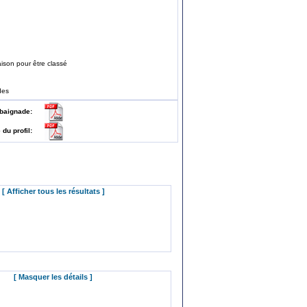
ison pour être classé
des
 de baignade:
e du profil:
[ Afficher tous les résultats ]
[ Masquer les détails ]