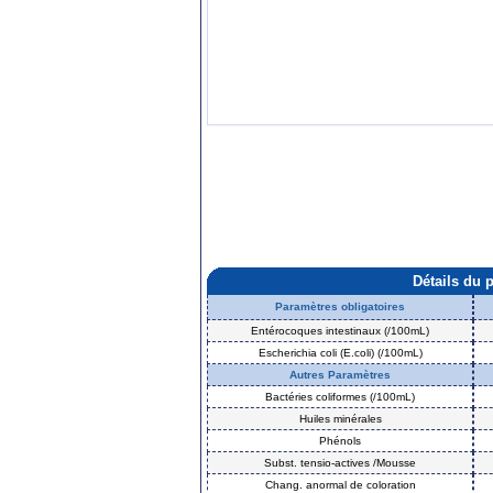
Détails du 
Paramètres obligatoires
Entérocoques intestinaux (/100mL)
Escherichia coli (E.coli) (/100mL)
Autres Paramètres
Bactéries coliformes (/100mL)
Huiles minérales
Phénols
Subst. tensio-actives /Mousse
Chang. anormal de coloration