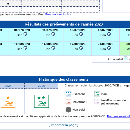
0
-
-
-
-
igatoires à analyser sont modifiés.
Pour en savoir plus
Résultats des prélèvements de l'année 2023
23
06/07/2023
11/07/2023
13/07/2023
17/07/2023
19
Bon
Bon
Bon
Bon
23
10/08/2023
14/08/2023
17/08/2023
21/08/2023
23
Bon
Bon
Bon
Bon
M
Bon résultat
-
Historique des classements
Classement selon la directive 2006/7/CE en vigue
2024
2025
Excellent
Bon
Insuffisamment de
Insuffisant
prélèvements
Non suivi
 du classement est modifié en application de la directive européenne 2006/7/CE.
Pour en savoir p
[ Imprimer la page ]