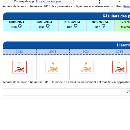
Ostreopsis spp.
Pour en savoir plus
-
A partir de la saison balnéaire 2010, les paramètres obligatoires à analyser sont modifiés.
Pour
Résultats des 
13/05/2024
06/06/2024
21/06/2024
02/07/2024
17/07/
Bon
Bon
Bon
Bon
Moye
Histor
2022
2023
2024
2025
A partir de la saison balnéaire 2013, le mode de calcul du classement est modifié en applicat
[ 