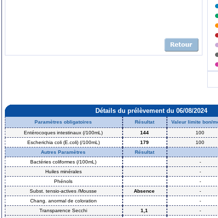
Détails du prélèvement du 06/08/2024
Paramètres obligatoires
Résultat
Valeur limite bon/
Entérocoques intestinaux (/100mL)
144
100
Escherichia coli (E.coli) (/100mL)
179
100
Autres Paramètres
Résultat
Bactéries coliformes (/100mL)
-
Huiles minérales
-
Phénols
-
Subst. tensio-actives /Mousse
Absence
-
Chang. anormal de coloration
-
Transparence Secchi
1,1
-