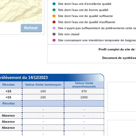
Site dont l'eau est d'excellente qualité
Site dont l'eau est de bonne qualité
Site dont l'eau est de qualité suffisante
Site dont l'eau est de qualité insuffisante
Site n'ayant pas suffisamment de prélèvements cette sa
Site non classé
Site connaissant une interdiction temporaire de baigna
Profil complet du site
Document de synthès
prélèvement du 14/12/2023
Valeur limite
Résultat
Valeur limite bon/moyen
moyen/mauvais
<15
100
370
<15
100
1000
Résultat
-
-
Absence
-
-
Absence
-
-
Absence
-
-
-
-