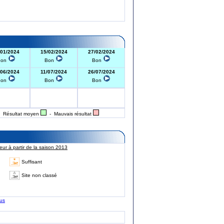
/01/2024
15/02/2024
27/02/2024
Bon
Bon
Bon
/06/2024
11/07/2024
26/07/2024
Bon
Bon
Bon
 Résultat moyen
- Mauvais résultat
ur à partir de la saison 2013
Suffisant
Site non classé
lus