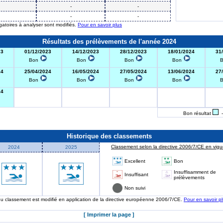
-
-
-
-
igatoires à analyser sont modifiés.
Pour en savoir plus
Résultats des prélèvements de l'année 2024
23
01/12/2023
14/12/2023
28/12/2023
18/01/2024
31
Bon
Bon
Bon
Bon
24
25/04/2024
16/05/2024
27/05/2024
13/06/2024
27
Bon
Bon
Bon
Bon
24
Bon résultat
-
Historique des classements
Classement selon la directive 2006/7/CE en vigue
2024
2025
Excellent
Bon
Insuffisamment de
Insuffisant
prélèvements
Non suivi
 du classement est modifié en application de la directive européenne 2006/7/CE.
Pour en savoir p
[ Imprimer la page ]