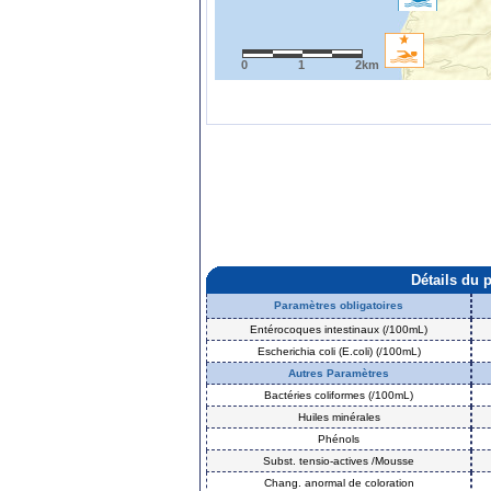
0
1
2km
Détails du 
Paramètres obligatoires
Entérocoques intestinaux (/100mL)
Escherichia coli (E.coli) (/100mL)
Autres Paramètres
Bactéries coliformes (/100mL)
Huiles minérales
Phénols
Subst. tensio-actives /Mousse
Chang. anormal de coloration