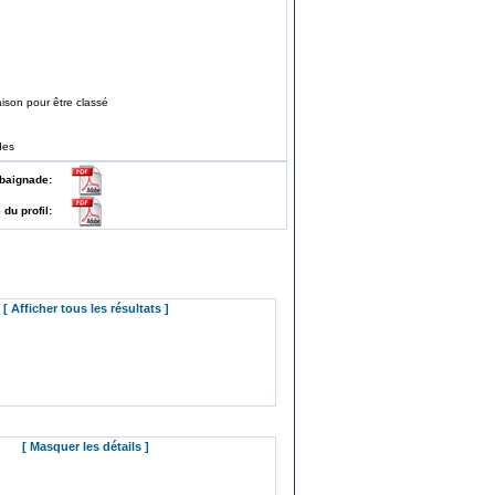
ison pour être classé
des
 de baignade:
e du profil:
[ Afficher tous les résultats ]
[ Masquer les détails ]