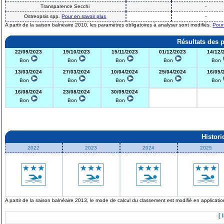
Transparence Secchi
-
Ostreopsis spp.
Pour en savoir plus
-
A partir de la saison balnéaire 2010, les paramètres obligatoires à analyser sont modifiés.
Pour
Résultats des 
22/09/2023
19/10/2023
15/11/2023
01/12/2023
14/12/
Bon
Bon
Bon
Bon
Bon
13/03/2024
27/03/2024
10/04/2024
25/04/2024
16/05/
Bon
Bon
Bon
Bon
Bon
16/08/2024
23/08/2024
30/09/2024
Bon
Bon
Bon
Histor
2022
2023
2024
2025
A partir de la saison balnéaire 2013, le mode de calcul du classement est modifié en applicat
[ 