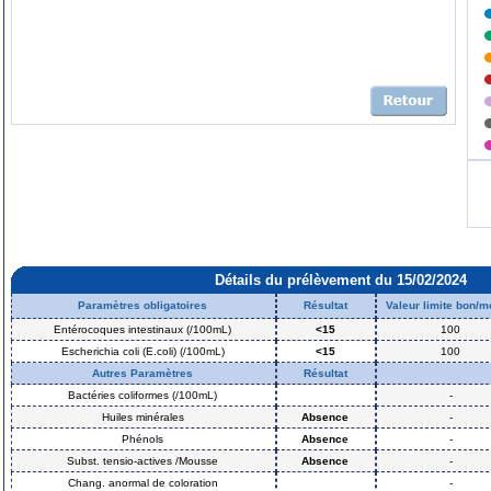
Détails du prélèvement du 15/02/2024
Paramètres obligatoires
Résultat
Valeur limite bon/
Entérocoques intestinaux (/100mL)
<15
100
Escherichia coli (E.coli) (/100mL)
<15
100
Autres Paramètres
Résultat
Bactéries coliformes (/100mL)
-
Huiles minérales
Absence
-
Phénols
Absence
-
Subst. tensio-actives /Mousse
Absence
-
Chang. anormal de coloration
-