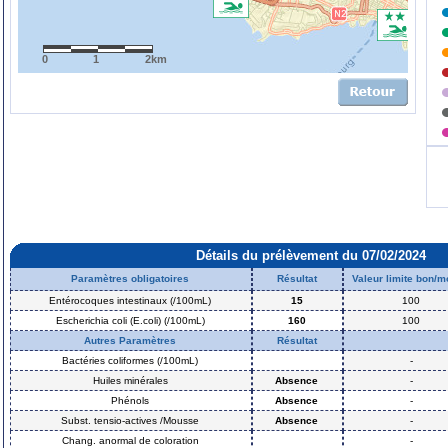
0
1
2km
Détails du prélèvement du 07/02/2024
Paramètres obligatoires
Résultat
Valeur limite bon/
Entérocoques intestinaux (/100mL)
15
100
Escherichia coli (E.coli) (/100mL)
160
100
Autres Paramètres
Résultat
Bactéries coliformes (/100mL)
-
Huiles minérales
Absence
-
Phénols
Absence
-
Subst. tensio-actives /Mousse
Absence
-
Chang. anormal de coloration
-