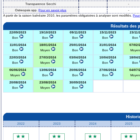
Transparence Secchi
-
Ostreopsis spp.
Pour en savoir plus
-
A partir de la saison balnéaire 2010, les paramètres obligatoires à analyser sont modifiés.
Pour
Résultats des 
22/09/2023
19/10/2023
09/11/2023
15/11/2023
23/11/
Bon
Bon
Bon
Bon
Bon
11/01/2024
18/01/2024
25/01/2024
31/01/2024
07/02/
Bon
Moyen
Bon
Bon
Moye
22/03/2024
27/03/2024
03/04/2024
10/04/2024
18/04/
Bon
Moyen
Bon
Bon
Bon
06/06/2024
13/06/2024
20/06/2024
27/06/2024
04/07/
Moyen
Bon
Bon
Bon
Moye
20/08/2024
23/08/2024
30/09/2024
Bon
Moyen
Bon
Histor
2022
2023
2024
2025