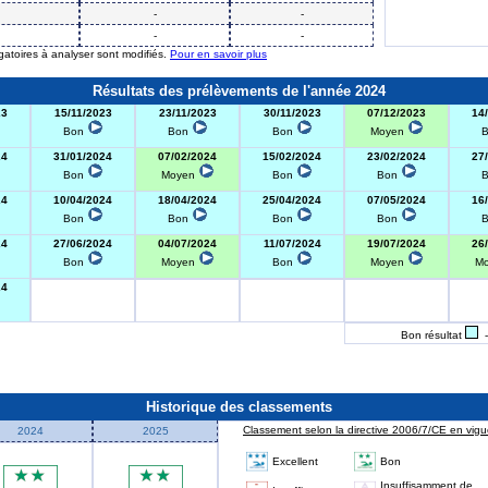
-
-
-
-
igatoires à analyser sont modifiés.
Pour en savoir plus
Résultats des prélèvements de l'année 2024
23
15/11/2023
23/11/2023
30/11/2023
07/12/2023
14
Bon
Bon
Bon
Moyen
24
31/01/2024
07/02/2024
15/02/2024
23/02/2024
27
Bon
Moyen
Bon
Bon
24
10/04/2024
18/04/2024
25/04/2024
07/05/2024
16
Bon
Bon
Bon
Bon
24
27/06/2024
04/07/2024
11/07/2024
19/07/2024
26
Bon
Moyen
Bon
Moyen
M
24
Bon résultat
-
Historique des classements
Classement selon la directive 2006/7/CE en vigue
2024
2025
Excellent
Bon
Insuffisamment de