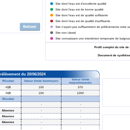
Site dont l'eau est d'excellente qualité
Site dont l'eau est de bonne qualité
Site dont l'eau est de qualité suffisante
Site dont l'eau est de qualité insuffisante
Site n'ayant pas suffisamment de prélèvements cette sa
Site non classé
Site connaissant une interdiction temporaire de baigna
Profil complet du site
Document de synthès
prélèvement du 20/06/2024
Valeur limite
Résultat
Valeur limite bon/moyen
moyen/mauvais
<15
100
370
<15
100
1000
Résultat
-
-
Absence
-
-
Absence
-
-
Absence
-
-
-
-