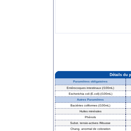
Détails du 
Paramètres obligatoires
Entérocoques intestinaux (/100mL)
Escherichia coli (E.coli) (/100mL)
Autres Paramètres
Bactéries coliformes (/100mL)
Huiles minérales
Phénols
Subst. tensio-actives /Mousse
Chang. anormal de coloration