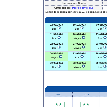
Transparence Secchi
Ostreopsis spp.
Pour en savoir plus
A partir de la saison balnéaire 2010, les paramètres obl
22/09/2023
19/10/2023
09/11/20
Bon
Bon
Bon
11/01/2024
18/01/2024
25/01/20
Bon
Moyen
Bon
22/03/2024
27/03/2024
03/04/20
Bon
Moyen
Bon
06/06/2024
13/06/2024
20/06/20
Moyen
Bon
Bon
20/08/2024
23/08/2024
30/09/20
Bon
Moyen
Bon
2022
2023