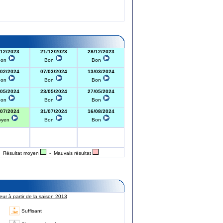
/12/2023
21/12/2023
28/12/2023
Bon
Bon
Bon
/02/2024
07/03/2024
13/03/2024
Bon
Bon
Bon
/05/2024
23/05/2024
27/05/2024
Bon
Bon
Bon
/07/2024
31/07/2024
16/08/2024
oyen
Bon
Bon
 Résultat moyen
- Mauvais résultat
ur à partir de la saison 2013
Suffisant