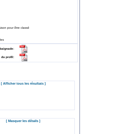
ison pour être classé
des
 de baignade:
e du profil:
[ Afficher tous les résultats ]
[ Masquer les détails ]