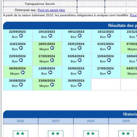
Transparence Secchi
-
Ostreopsis spp.
Pour en savoir plus
-
A partir de la saison balnéaire 2010, les paramètres obligatoires à analyser sont modifiés.
Pour
Résultats des 
22/09/2023
19/10/2023
09/11/2023
15/11/2023
23/11/
Bon
Bon
Bon
Bon
Bon
11/01/2024
18/01/2024
25/01/2024
31/01/2024
07/02/
Bon
Moyen
Bon
Bon
Moye
22/03/2024
27/03/2024
03/04/2024
10/04/2024
18/04/
Bon
Moyen
Bon
Bon
Bon
06/06/2024
13/06/2024
20/06/2024
27/06/2024
04/07/
Moyen
Bon
Bon
Bon
Moye
20/08/2024
23/08/2024
30/09/2024
Bon
Moyen
Bon
Histor
2022
2023
2024
2025