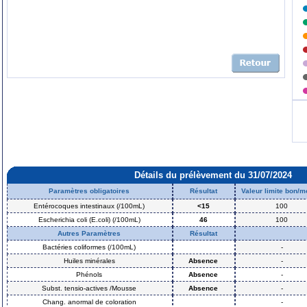
Détails du prélèvement du 31/07/2024
Paramètres obligatoires
Résultat
Valeur limite bon/
Entérocoques intestinaux (/100mL)
<15
100
Escherichia coli (E.coli) (/100mL)
46
100
Autres Paramètres
Résultat
Bactéries coliformes (/100mL)
-
Huiles minérales
Absence
-
Phénols
Absence
-
Subst. tensio-actives /Mousse
Absence
-
Chang. anormal de coloration
-