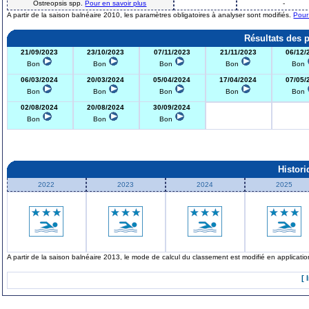
Ostreopsis spp.
Pour en savoir plus
-
A partir de la saison balnéaire 2010, les paramètres obligatoires à analyser sont modifiés.
Pour
Résultats des 
21/09/2023
23/10/2023
07/11/2023
21/11/2023
06/12/
Bon
Bon
Bon
Bon
Bon
06/03/2024
20/03/2024
05/04/2024
17/04/2024
07/05/
Bon
Bon
Bon
Bon
Bon
02/08/2024
20/08/2024
30/09/2024
Bon
Bon
Bon
Histor
2022
2023
2024
2025
A partir de la saison balnéaire 2013, le mode de calcul du classement est modifié en applicat
[ 