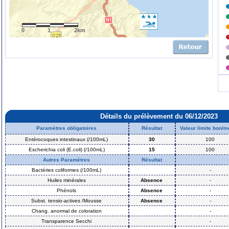
0
1
2km
Détails du prélèvement du 06/12/2023
Paramètres obligatoires
Résultat
Valeur limite bon/
Entérocoques intestinaux (/100mL)
30
100
Escherichia coli (E.coli) (/100mL)
15
100
Autres Paramètres
Résultat
Bactéries coliformes (/100mL)
-
Huiles minérales
Absence
-
Phénols
Absence
-
Subst. tensio-actives /Mousse
Absence
-
Chang. anormal de coloration
-
Transparence Secchi
-