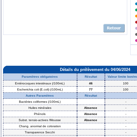
Détails du prélèvement du 04/06/2024
Paramètres obligatoires
Résultat
Valeur limite bon/
Entérocoques intestinaux (/100mL)
46
100
Escherichia coli (E.coli) (/100mL)
77
100
Autres Paramètres
Résultat
Bactéries coliformes (/100mL)
-
Huiles minérales
Absence
-
Phénols
Absence
-
Subst. tensio-actives /Mousse
Absence
-
Chang. anormal de coloration
-
Transparence Secchi
-