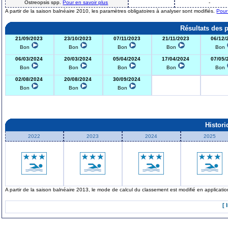
Ostreopsis spp.
Pour en savoir plus
-
A partir de la saison balnéaire 2010, les paramètres obligatoires à analyser sont modifiés.
Pour
Résultats des 
21/09/2023
23/10/2023
07/11/2023
21/11/2023
06/12/
Bon
Bon
Bon
Bon
Bon
06/03/2024
20/03/2024
05/04/2024
17/04/2024
07/05/
Bon
Bon
Bon
Bon
Bon
02/08/2024
20/08/2024
30/09/2024
Bon
Bon
Bon
Histor
2022
2023
2024
2025
A partir de la saison balnéaire 2013, le mode de calcul du classement est modifié en applicat
[ 