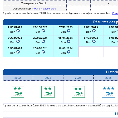
Transparence Secchi
-
Ostreopsis spp.
Pour en savoir plus
-
A partir de la saison balnéaire 2010, les paramètres obligatoires à analyser sont modifiés.
Pour
Résultats des 
21/09/2023
23/10/2023
07/11/2023
21/11/2023
06/12/
Bon
Bon
Bon
Bon
Bon
06/03/2024
20/03/2024
05/04/2024
17/04/2024
07/05/
Bon
Bon
Bon
Bon
Bon
02/08/2024
20/08/2024
30/09/2024
Bon
Bon
Bon
Histor
2022
2023
2024
2025
A partir de la saison balnéaire 2013, le mode de calcul du classement est modifié en applicat
[ 