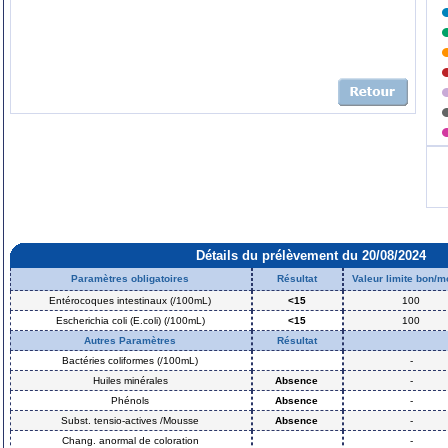
Détails du prélèvement du 20/08/2024
Paramètres obligatoires
Résultat
Valeur limite bon/
Entérocoques intestinaux (/100mL)
<15
100
Escherichia coli (E.coli) (/100mL)
<15
100
Autres Paramètres
Résultat
Bactéries coliformes (/100mL)
-
Huiles minérales
Absence
-
Phénols
Absence
-
Subst. tensio-actives /Mousse
Absence
-
Chang. anormal de coloration
-