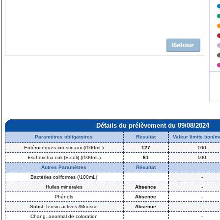
Détails du prélèvement du 09/08/2024
Paramètres obligatoires
Résultat
Valeur limite bon/
Entérocoques intestinaux (/100mL)
127
100
Escherichia coli (E.coli) (/100mL)
61
100
Autres Paramètres
Résultat
Bactéries coliformes (/100mL)
-
Huiles minérales
Absence
-
Phénols
Absence
-
Subst. tensio-actives /Mousse
Absence
-
Chang. anormal de coloration
-