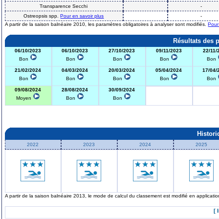
Transparence Secchi
-
Ostreopsis spp.
Pour en savoir plus
-
A partir de la saison balnéaire 2010, les paramètres obligatoires à analyser sont modifiés.
Pour
Résultats des 
06/10/2023
06/10/2023
27/10/2023
09/11/2023
22/11/
Bon
Bon
Bon
Bon
Bon
21/02/2024
04/03/2024
20/03/2024
05/04/2024
17/04/
Bon
Bon
Bon
Bon
Bon
09/08/2024
28/08/2024
30/09/2024
Moyen
Bon
Bon
Histor
2022
2023
2024
2025
A partir de la saison balnéaire 2013, le mode de calcul du classement est modifié en applicat
[ 