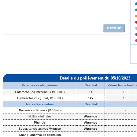
Détails du prélèvement du 05/10/2023
Paramètres obligatoires
Résultat
Valeur limite bon/
Entérocoques intestinaux (/100mL)
15
100
Escherichia coli (E.coli) (/100mL)
127
100
Autres Paramètres
Résultat
Bactéries coliformes (/100mL)
-
Huiles minérales
Absence
-
Phénols
Absence
-
Subst. tensio-actives /Mousse
Absence
-
Chang. anormal de coloration
-