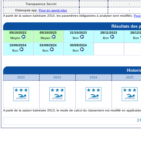
Transparence Secchi
-
Ostreopsis spp.
Pour en savoir plus
-
A partir de la saison balnéaire 2010, les paramètres obligatoires à analyser sont modifiés.
Pour
Résultats des 
05/10/2023
05/10/2023
31/10/2023
28/11/2023
28/12/
Moyen
Moyen
Bon
Bon
Bon
10/06/2024
02/08/2024
30/09/2024
Bon
Bon
Bon
Histor
2022
2023
2024
2025
A partir de la saison balnéaire 2013, le mode de calcul du classement est modifié en applicat
[ 