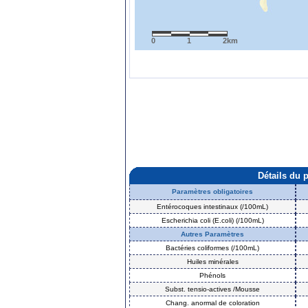
0
1
2km
Détails du 
Paramètres obligatoires
Entérocoques intestinaux (/100mL)
Escherichia coli (E.coli) (/100mL)
Autres Paramètres
Bactéries coliformes (/100mL)
Huiles minérales
Phénols
Subst. tensio-actives /Mousse
Chang. anormal de coloration