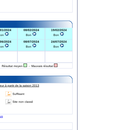
/01/2024
08/02/2024
19/02/2024
Bon
Bon
Bon
/06/2024
08/07/2024
24/07/2024
Bon
Bon
Bon
 Résultat moyen
- Mauvais résultat
ur à partir de la saison 2013
Suffisant
Site non classé
lus