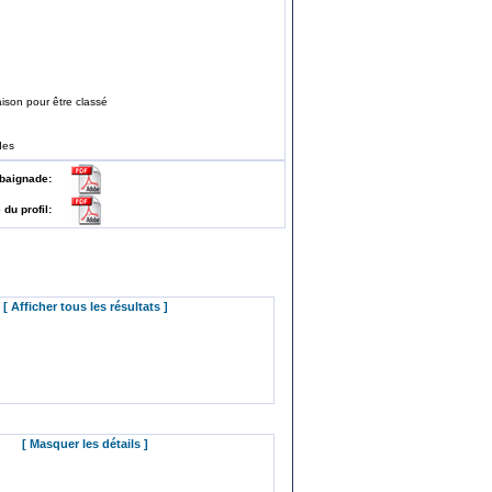
ison pour être classé
des
 de baignade:
e du profil:
[ Afficher tous les résultats ]
[ Masquer les détails ]