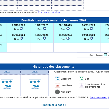
-
-
-
-
igatoires à analyser sont modifiés.
Pour en savoir plus
Résultats des prélèvements de l'année 2024
23
28/11/2023
14/12/2023
28/12/2023
10/01/2024
23
Bon
Bon
Bon
Bon
24
15/04/2024
13/05/2024
31/05/2024
10/06/2024
25
Bon
Bon
Bon
Bon
24
Bon résultat
-
Historique des classements
Classement selon la directive 2006/7/CE en vigue
2024
2025
Excellent
Bon
Insuffisamment de
Insuffisant
prélèvements
Non suivi
 du classement est modifié en application de la directive européenne 2006/7/CE.
Pour en savoir p
[ Imprimer la page ]