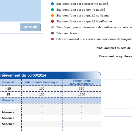
Site dont l'eau est d'excellente qualité
Site dont l'eau est de bonne qualité
Site dont l'eau est de qualité suffisante
Site dont l'eau est de qualité insuffisante
Site n'ayant pas suffisamment de prélèvements cette sa
Site non classé
Site connaissant une interdiction temporaire de baigna
Profil complet du site
Document de synthès
prélèvement du 30/09/2024
Valeur limite
Résultat
Valeur limite bon/moyen
moyen/mauvais
<15
100
370
15
100
1000
Résultat
-
-
Absence
-
-
Absence
-
-
Absence
-
-
-
-