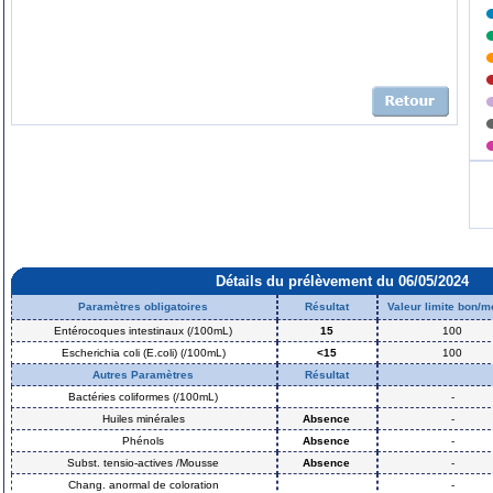
Détails du prélèvement du 06/05/2024
Paramètres obligatoires
Résultat
Valeur limite bon/
Entérocoques intestinaux (/100mL)
15
100
Escherichia coli (E.coli) (/100mL)
<15
100
Autres Paramètres
Résultat
Bactéries coliformes (/100mL)
-
Huiles minérales
Absence
-
Phénols
Absence
-
Subst. tensio-actives /Mousse
Absence
-
Chang. anormal de coloration
-