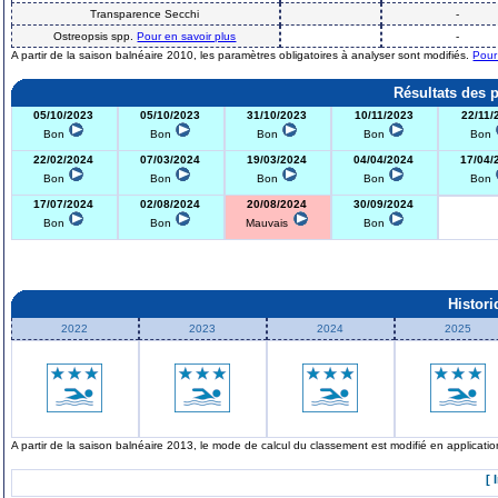
Transparence Secchi
-
Ostreopsis spp.
Pour en savoir plus
-
A partir de la saison balnéaire 2010, les paramètres obligatoires à analyser sont modifiés.
Pour
Résultats des 
05/10/2023
05/10/2023
31/10/2023
10/11/2023
22/11/
Bon
Bon
Bon
Bon
Bon
22/02/2024
07/03/2024
19/03/2024
04/04/2024
17/04/
Bon
Bon
Bon
Bon
Bon
17/07/2024
02/08/2024
20/08/2024
30/09/2024
Bon
Bon
Mauvais
Bon
Histor
2022
2023
2024
2025
A partir de la saison balnéaire 2013, le mode de calcul du classement est modifié en applicat
[ 