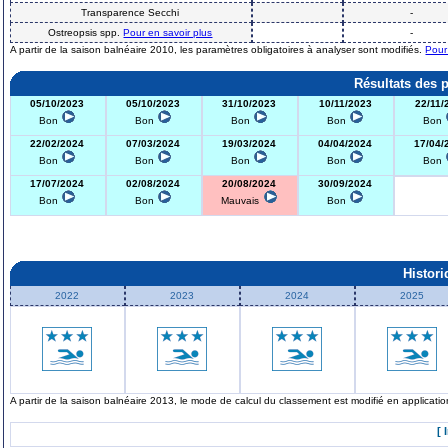
Transparence Secchi
-
Ostreopsis spp.
Pour en savoir plus
-
A partir de la saison balnéaire 2010, les paramètres obligatoires à analyser sont modifiés.
Pour
Résultats des 
05/10/2023
05/10/2023
31/10/2023
10/11/2023
22/11/
Bon
Bon
Bon
Bon
Bon
22/02/2024
07/03/2024
19/03/2024
04/04/2024
17/04/
Bon
Bon
Bon
Bon
Bon
17/07/2024
02/08/2024
20/08/2024
30/09/2024
Bon
Bon
Mauvais
Bon
Histor
2022
2023
2024
2025
A partir de la saison balnéaire 2013, le mode de calcul du classement est modifié en applicat
[ 