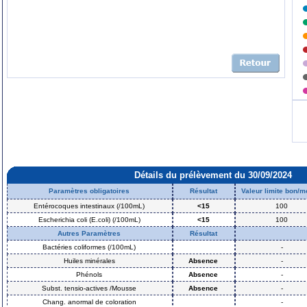
Détails du prélèvement du 30/09/2024
Paramètres obligatoires
Résultat
Valeur limite bon/
Entérocoques intestinaux (/100mL)
<15
100
Escherichia coli (E.coli) (/100mL)
<15
100
Autres Paramètres
Résultat
Bactéries coliformes (/100mL)
-
Huiles minérales
Absence
-
Phénols
Absence
-
Subst. tensio-actives /Mousse
Absence
-
Chang. anormal de coloration
-