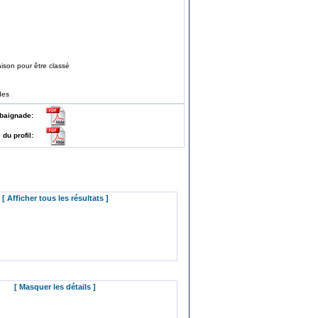
ison pour être classé
des
 de baignade:
e du profil:
[ Afficher tous les résultats ]
[ Masquer les détails ]