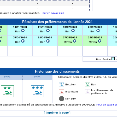
-
-
-
-
igatoires à analyser sont modifiés.
Pour en savoir plus
Résultats des prélèvements de l'année 2024
23
14/11/2023
28/11/2023
13/12/2023
28/12/2023
10
Bon
Bon
Bon
Bon
24
05/04/2024
18/04/2024
07/05/2024
24/05/2024
20
Bon
Bon
Moyen
Moyen
Bon résultat
-
Historique des classements
Classement selon la directive 2006/7/CE en vigue
2024
2025
Excellent
Bon
Insuffisamment de
Insuffisant
prélèvements
Non suivi
 du classement est modifié en application de la directive européenne 2006/7/CE.
Pour en savoir p
[ Imprimer la page ]