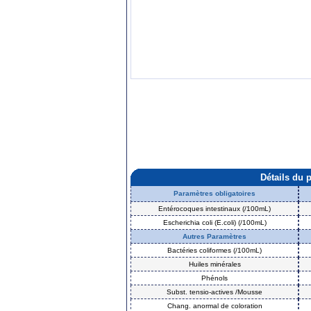
Détails du 
Paramètres obligatoires
Entérocoques intestinaux (/100mL)
Escherichia coli (E.coli) (/100mL)
Autres Paramètres
Bactéries coliformes (/100mL)
Huiles minérales
Phénols
Subst. tensio-actives /Mousse
Chang. anormal de coloration