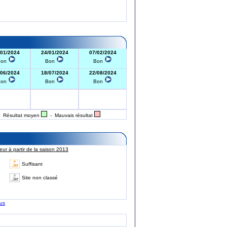
/01/2024
24/01/2024
07/02/2024
Bon
Bon
Bon
/06/2024
18/07/2024
22/08/2024
Bon
Bon
Bon
 Résultat moyen
- Mauvais résultat
ur à partir de la saison 2013
Suffisant
Site non classé
lus