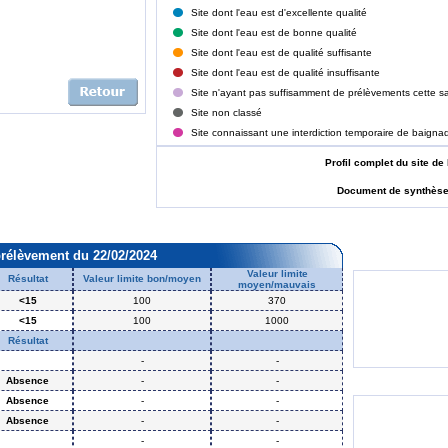
Site dont l'eau est d'excellente qualité
Site dont l'eau est de bonne qualité
Site dont l'eau est de qualité suffisante
Site dont l'eau est de qualité insuffisante
Site n'ayant pas suffisamment de prélèvements cette sa
Site non classé
Site connaissant une interdiction temporaire de baigna
Profil complet du site
Document de synthès
prélèvement du 22/02/2024
Valeur limite
Résultat
Valeur limite bon/moyen
moyen/mauvais
<15
100
370
<15
100
1000
Résultat
-
-
Absence
-
-
Absence
-
-
Absence
-
-
-
-