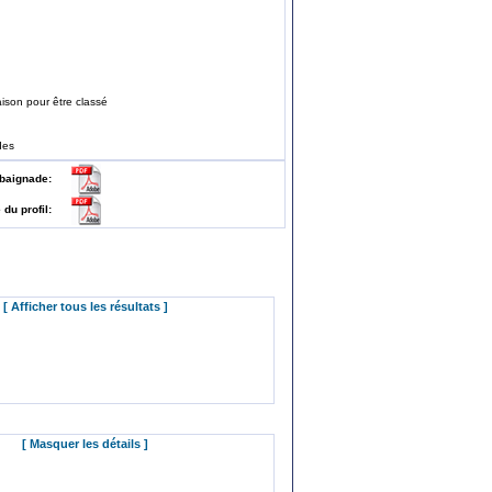
ison pour être classé
des
 de baignade:
e du profil:
[ Afficher tous les résultats ]
[ Masquer les détails ]