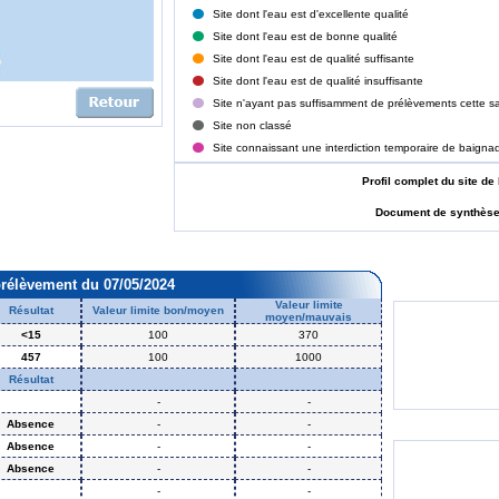
Site dont l'eau est d'excellente qualité
Site dont l'eau est de bonne qualité
Site dont l'eau est de qualité suffisante
Site dont l'eau est de qualité insuffisante
Site n'ayant pas suffisamment de prélèvements cette sa
Site non classé
Site connaissant une interdiction temporaire de baigna
Profil complet du site
Document de synthès
prélèvement du 07/05/2024
Valeur limite
Résultat
Valeur limite bon/moyen
moyen/mauvais
<15
100
370
457
100
1000
Résultat
-
-
Absence
-
-
Absence
-
-
Absence
-
-
-
-