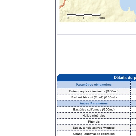
0
1
2km
Détails du 
Paramètres obligatoires
Entérocoques intestinaux (/100mL)
Escherichia coli (E.coli) (/100mL)
Autres Paramètres
Bactéries coliformes (/100mL)
Huiles minérales
Phénols
Subst. tensio-actives /Mousse
Chang. anormal de coloration