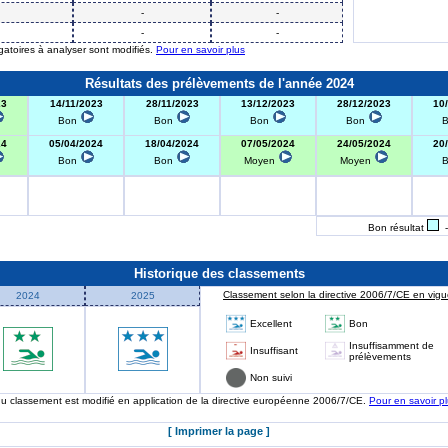
-
-
-
-
igatoires à analyser sont modifiés.
Pour en savoir plus
Résultats des prélèvements de l'année 2024
23
14/11/2023
28/11/2023
13/12/2023
28/12/2023
10
Bon
Bon
Bon
Bon
24
05/04/2024
18/04/2024
07/05/2024
24/05/2024
20
Bon
Bon
Moyen
Moyen
Bon résultat
-
Historique des classements
Classement selon la directive 2006/7/CE en vigue
2024
2025
Excellent
Bon
Insuffisamment de
Insuffisant
prélèvements
Non suivi
 du classement est modifié en application de la directive européenne 2006/7/CE.
Pour en savoir p
[ Imprimer la page ]