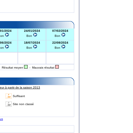
/01/2024
24/01/2024
07/02/2024
Bon
Bon
Bon
/06/2024
18/07/2024
22/08/2024
Bon
Bon
Bon
 Résultat moyen
- Mauvais résultat
ur à partir de la saison 2013
Suffisant
Site non classé
lus