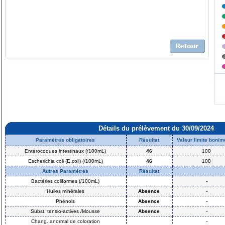
Détails du prélèvement du 30/09/2024
Paramètres obligatoires
Résultat
Valeur limite bon/
Entérocoques intestinaux (/100mL)
46
100
Escherichia coli (E.coli) (/100mL)
46
100
Autres Paramètres
Résultat
Bactéries coliformes (/100mL)
-
Huiles minérales
Absence
-
Phénols
Absence
-
Subst. tensio-actives /Mousse
Absence
-
Chang. anormal de coloration
-