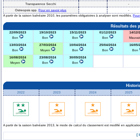
Transparence Secchi
-
Ostreopsis spp.
Pour en savoir plus
-
A partir de la saison balnéaire 2010, les paramètres obligatoires à analyser sont modifiés.
Pour
Résultats des 
22/09/2023
19/10/2023
15/11/2023
01/12/2023
14/12/
Bon
Bon
Bon
Bon
Mauva
13/03/2024
27/03/2024
10/04/2024
25/04/2024
16/05/
Bon
Moyen
Bon
Bon
Bon
16/08/2024
23/08/2024
30/09/2024
Moyen
Bon
Bon
Histor
2022
2023
2024
2025
A partir de la saison balnéaire 2013, le mode de calcul du classement est modifié en applicat
[ 