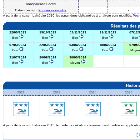
Transparence Secchi
-
Ostreopsis spp.
Pour en savoir plus
-
A partir de la saison balnéaire 2010, les paramètres obligatoires à analyser sont modifiés.
Pour
Résultats des 
22/09/2023
19/10/2023
09/11/2023
23/11/2023
07/12/
Bon
Bon
Bon
Bon
Bon
07/03/2024
22/03/2024
03/04/2024
18/04/2024
07/05/
Bon
Bon
Bon
Bon
Moye
31/07/2024
20/08/2024
30/09/2024
Bon
Bon
Moyen
Histor
2022
2023
2024
2025
A partir de la saison balnéaire 2013, le mode de calcul du classement est modifié en applicat
[ 