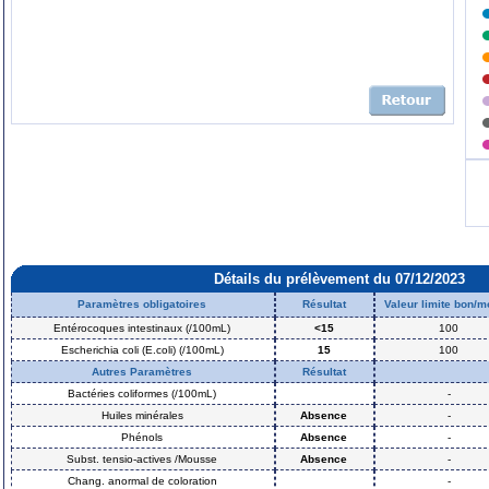
Détails du prélèvement du 07/12/2023
Paramètres obligatoires
Résultat
Valeur limite bon/
Entérocoques intestinaux (/100mL)
<15
100
Escherichia coli (E.coli) (/100mL)
15
100
Autres Paramètres
Résultat
Bactéries coliformes (/100mL)
-
Huiles minérales
Absence
-
Phénols
Absence
-
Subst. tensio-actives /Mousse
Absence
-
Chang. anormal de coloration
-