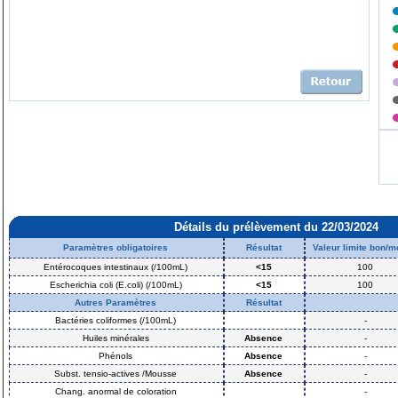
Détails du prélèvement du 22/03/2024
Paramètres obligatoires
Résultat
Valeur limite bon/
Entérocoques intestinaux (/100mL)
<15
100
Escherichia coli (E.coli) (/100mL)
<15
100
Autres Paramètres
Résultat
Bactéries coliformes (/100mL)
-
Huiles minérales
Absence
-
Phénols
Absence
-
Subst. tensio-actives /Mousse
Absence
-
Chang. anormal de coloration
-