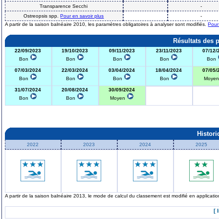
Transparence Secchi
-
Ostreopsis spp.
Pour en savoir plus
-
A partir de la saison balnéaire 2010, les paramètres obligatoires à analyser sont modifiés.
Pour
Résultats des 
22/09/2023
19/10/2023
09/11/2023
23/11/2023
07/12/
Bon
Bon
Bon
Bon
Bon
07/03/2024
22/03/2024
03/04/2024
18/04/2024
07/05/
Bon
Bon
Bon
Bon
Moye
31/07/2024
20/08/2024
30/09/2024
Bon
Bon
Moyen
Histor
2022
2023
2024
2025
A partir de la saison balnéaire 2013, le mode de calcul du classement est modifié en applicat
[ 