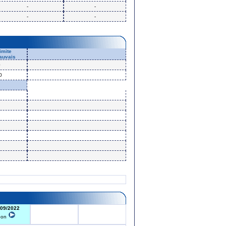
-
-
-
-
imite
auvais
0
0
/09/2022
Bon