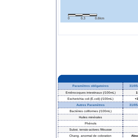
0
0.3
0.6km
Paramètres obligatoires
31/05
Entérocoques intestinaux (/100mL)
1
Escherichia coli (E.coli) (/100mL)
<
Autres Paramètres
31/05
Bactéries coliformes (/100mL)
Huiles minérales
Phénols
Subst. tensio-actives /Mousse
Chang. anormal de coloration
Abs