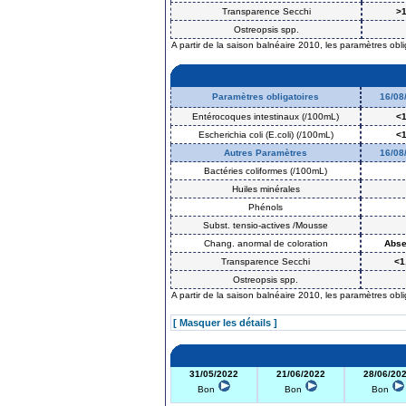
Transparence Secchi
>1
Ostreopsis spp.
A partir de la saison balnéaire 2010, les paramètres obl
Paramètres obligatoires
16/08
Entérocoques intestinaux (/100mL)
<
Escherichia coli (E.coli) (/100mL)
<
Autres Paramètres
16/08
Bactéries coliformes (/100mL)
Huiles minérales
Phénols
Subst. tensio-actives /Mousse
Chang. anormal de coloration
Abs
Transparence Secchi
<1
Ostreopsis spp.
A partir de la saison balnéaire 2010, les paramètres obl
[ Masquer les détails ]
31/05/2022
21/06/2022
28/06/20
Bon
Bon
Bon