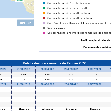
Site dont l'eau est d'excellente qualité
Site dont l'eau est de bonne qualité
Site dont l'eau est de qualité suffisante
Site dont l'eau est de qualité insuffisante
Site n'ayant pas suffisamment de prélèvements cette sa
Site non classé
Site connaissant une interdiction temporaire de baigna
Profil complet du site
Document de synthès
Détails des prélèvements de l'année 2022
/2022
21/06/2022
28/06/2022
20/07/2022
26/07/2022
5
<15
<15
<15
<15
15
15
<15
<15
<15
/2022
21/06/2022
28/06/2022
20/07/2022
26/07/2022
ence
Absence
Absence
Absence
Absence