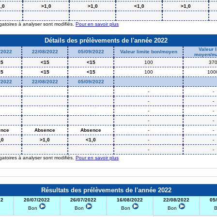
,0
>1,0
>1,0
<1,0
>1,0
igatoires à analyser sont modifiés.
Pour en savoir plus
Détails des prélèvements de l'année 2022
Valeur l
/2022
22/08/2022
05/09/2022
Valeur limite bon/moyen
moyen/m
15
<15
<15
100
37
15
<15
<15
100
100
/2022
22/08/2022
05/09/2022
-
-
-
-
-
-
-
-
ence
Absence
Absence
-
-
,0
>1,0
<1,0
-
-
-
-
igatoires à analyser sont modifiés.
Pour en savoir plus
Résultats des prélèvements de l'année 2022
22
20/07/2022
26/07/2022
16/08/2022
22/08/2022
05
Bon
Bon
Bon
Bon