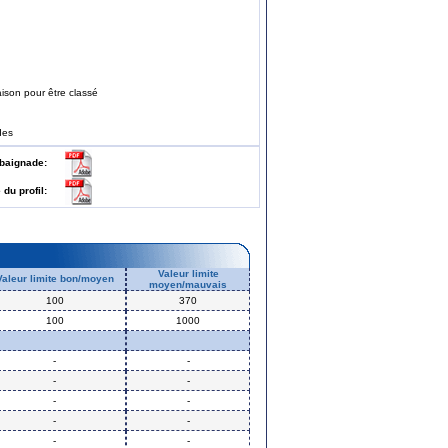
ison pour être classé
des
 de baignade:
e du profil:
Valeur limite
Valeur limite bon/moyen
moyen/mauvais
100
370
100
1000
-
-
-
-
-
-
-
-
-
-