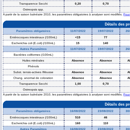
Transparence Secchi
0,20
0,70
Ostreopsis spp.
A partir de la saison balnéaire 2010, les paramètres obligatoires à analyser sont modifiés.
Pour
Détails des p
Paramètres obligatoires
11/07/2022
19/07/2022
26
Entérocoques intestinaux (/100mL)
<15
77
Escherichia coli (E.coli) (/100mL)
15
140
Autres Paramètres
11/07/2022
19/07/2022
26
Bactéries coliformes (/100mL)
Huiles minérales
Absence
Absence
A
Phénols
Subst. tensio-actives /Mousse
Absence
Absence
A
Chang. anormal de coloration
Absence
Absence
A
Transparence Secchi
1,00
0,70
Ostreopsis spp.
A partir de la saison balnéaire 2010, les paramètres obligatoires à analyser sont modifiés.
Pour
Détails des p
Paramètres obligatoires
16/08/2022
23/08/2022
30
Entérocoques intestinaux (/100mL)
510
46
Escherichia coli (E.coli) (/100mL)
160
110
Autres Paramètres
16/08/2022
23/08/2022
30