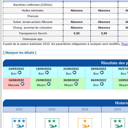
Bactéries coliformes (/100mL)
Huiles minérales
Absence
Absence
A
Phénols
Subst. tensio-actives /Mousse
Absence
Absence
A
Chang. anormal de coloration
Absence
Absence
A
Transparence Secchi
0,50
0,50
Ostreopsis spp.
A partir de la saison balnéaire 2010, les paramètres obligatoires à analyser sont modifiés.
Pour
[ Masquer les détails ]
Résultats des 
24/05/2022
14/06/2022
21/06/2022
28/06/2022
06/07/
Bon
Bon
Bon
Bon
Bon
16/08/2022
23/08/2022
30/08/2022
06/09/2022
13/09/
Mauvais
Moyen
Moyen
Bon
Moye
Histor
2022
2023
2024
2025