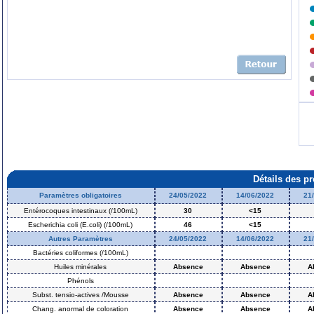
Détails des p
Paramètres obligatoires
24/05/2022
14/06/2022
21
Entérocoques intestinaux (/100mL)
30
<15
Escherichia coli (E.coli) (/100mL)
46
<15
Autres Paramètres
24/05/2022
14/06/2022
21
Bactéries coliformes (/100mL)
Huiles minérales
Absence
Absence
A
Phénols
Subst. tensio-actives /Mousse
Absence
Absence
A
Chang. anormal de coloration
Absence
Absence
A