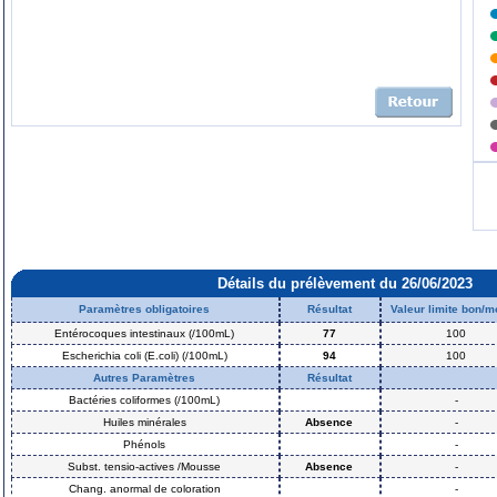
Détails du prélèvement du 26/06/2023
Paramètres obligatoires
Résultat
Valeur limite bon/
Entérocoques intestinaux (/100mL)
77
100
Escherichia coli (E.coli) (/100mL)
94
100
Autres Paramètres
Résultat
Bactéries coliformes (/100mL)
-
Huiles minérales
Absence
-
Phénols
-
Subst. tensio-actives /Mousse
Absence
-
Chang. anormal de coloration
-