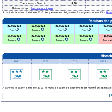
Transparence Secchi
0,20
-
Ostreopsis spp.
Pour en savoir plus
-
A partir de la saison balnéaire 2010, les paramètres obligatoires à analyser sont modifiés.
Pour
Résultats des 
22/05/2023
12/06/2023
20/06/2023
26/06/2023
03/07/
Bon
Moyen
Bon
Bon
Bon
14/08/2023
22/08/2023
29/08/2023
04/09/2023
11/09/
Moyen
Moyen
Moyen
Moyen
Mauva
Histor
2022
2023
2024
2025
A partir de la saison balnéaire 2013, le mode de calcul du classement est modifié en applicat
[ 