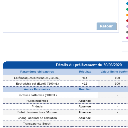
Détails du prélèvement du 30/06/2020
Paramètres obligatoires
Résultat
Valeur limite bon/
Entérocoques intestinaux (/100mL)
<15
100
Escherichia coli (E.coli) (/100mL)
<15
100
Autres Paramètres
Résultat
Bactéries coliformes (/100mL)
-
Huiles minérales
Absence
-
Phénols
Absence
-
Subst. tensio-actives /Mousse
Absence
-
Chang. anormal de coloration
Absence
-
Transparence Secchi
-