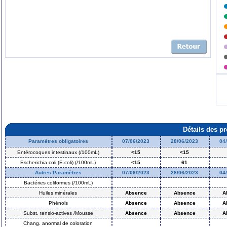
Détails des p
Paramètres obligatoires
07/06/2023
28/06/2023
04
Entérocoques intestinaux (/100mL)
<15
<15
Escherichia coli (E.coli) (/100mL)
<15
61
Autres Paramètres
07/06/2023
28/06/2023
04
Bactéries coliformes (/100mL)
Huiles minérales
Absence
Absence
A
Phénols
Absence
Absence
A
Subst. tensio-actives /Mousse
Absence
Absence
A
Chang. anormal de coloration