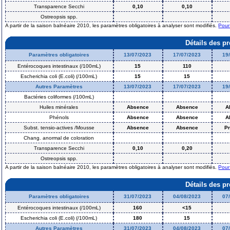
Transparence Secchi
0,10
0,10
Ostreopsis spp.
A partir de la saison balnéaire 2010, les paramètres obligatoires à analyser sont modifiés.
Pour
Détails des p
Paramètres obligatoires
13/07/2023
17/07/2023
19
Entérocoques intestinaux (/100mL)
15
110
Escherichia coli (E.coli) (/100mL)
15
15
Autres Paramètres
13/07/2023
17/07/2023
19
Bactéries coliformes (/100mL)
Huiles minérales
Absence
Absence
A
Phénols
Absence
Absence
A
Subst. tensio-actives /Mousse
Absence
Absence
P
Chang. anormal de coloration
Transparence Secchi
0,10
0,20
Ostreopsis spp.
A partir de la saison balnéaire 2010, les paramètres obligatoires à analyser sont modifiés.
Pour
Détails des p
Paramètres obligatoires
31/07/2023
04/08/2023
07
Entérocoques intestinaux (/100mL)
160
<15
Escherichia coli (E.coli) (/100mL)
180
15
Autres Paramètres
31/07/2023
04/08/2023
07