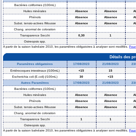
Bactéries coliformes (/100mL)
Huiles minérales
Absence
Absence
A
Phénols
Absence
Absence
A
Subst. tensio-actives /Mousse
Absence
Absence
A
Chang. anormal de coloration
Transparence Secchi
0,30
1
Ostreopsis spp.
A partir de la saison balnéaire 2010, les paramètres obligatoires à analyser sont modifiés.
Pour
Détails des p
Paramètres obligatoires
17/08/2023
21/08/2023
23
Entérocoques intestinaux (/100mL)
<15
15
Escherichia coli (E.coli) (/100mL)
30
<15
Autres Paramètres
17/08/2023
21/08/2023
23
Bactéries coliformes (/100mL)
Huiles minérales
Absence
Absence
A
Phénols
Absence
Absence
A
Subst. tensio-actives /Mousse
Absence
Absence
A
Chang. anormal de coloration
Transparence Secchi
1
1
Ostreopsis spp.
A partir de la saison balnéaire 2010, les paramètres obligatoires à analyser sont modifiés.
Pour